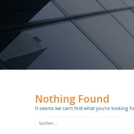
Nothing Found
It seems we can’t find what you’re looking f
Suchen
nach: