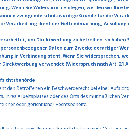
ung. Wenn Sie Widerspruch einlegen, werden wir Ihre 
r können zwingende schutzwürdige Gründe für die Verarb
die Verarbeitung dient der Geltendmachung, Ausübung 
rarbeitet, um Direktwerbung zu betreiben, so haben Si
r personenbezogener Daten zum Zwecke derartiger Werbu
werbung in Verbindung steht. Wenn Sie widersprechen, 
 Direktwerbung verwendet (Widerspruch nach Art. 21 Ab
fsichtsbehörde
eht den Betroffenen ein Beschwerderecht bei einer Aufsich
ts, ihres Arbeitsplatzes oder des Orts des mutmaßlichen V
licher oder gerichtlicher Rechtsbehelfe.
dlage Ihrer Einwilligung oder in Erfüllung eines Vertrags au