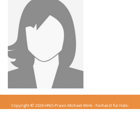
Copyright © 2026 HNO-Praxis Michael Wink - Facharzt für Hals-
Nasen-Ohren-Heilkunde in Neu-Isenburg
DATENSCHUTZ
IMPRESSUM